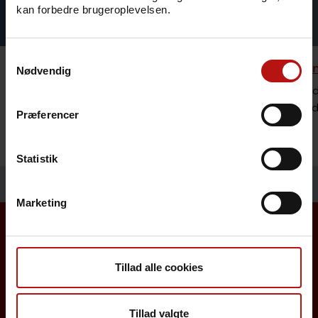
kan forbedre brugeroplevelsen.
Samtykkevalg
Rejsevaccination
Bestilli
Nødvendig
Se hvilke vaccinationer og mulig
Sundheds
forebyggelse vi anbefaler ved rejser til
lægemidl
Præferencer
udlandet.
Statistik
Marketing
Borgere
Tillad alle cookies
Det danske børnevaccinationsprogram
Tillad valgte
Influenzavaccination