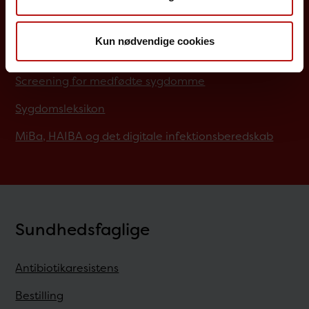
Job på SSI
Kun nødvendige cookies
Rejsevaccination
Screening for medfødte sygdomme
Sygdomsleksikon
MiBa, HAIBA og det digitale infektionsberedskab
Sundhedsfaglige
Antibiotikaresistens
Bestilling