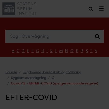
Søg i Overvågning
A
C
D
E
F
G
H
I
K
L
M
N
O
P
R
S
T
V
Forside
Sygdomme, beredskab og forskning
Sygdomsovervågning
C
Covid-19 - EFTER-COVID (spørgeskemaundersøgelse)
EFTER-COVID