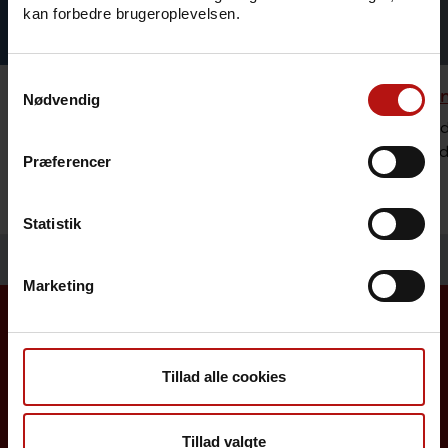
kan forbedre brugeroplevelsen.
Samtykkevalg
Rejsevaccination
Bestilli
Nødvendig
Se hvilke vaccinationer og mulig
Sundheds
forebyggelse vi anbefaler ved rejser til
lægemidl
Præferencer
udlandet.
Statistik
Marketing
Borgere
Tillad alle cookies
Det danske børnevaccinationsprogram
Tillad valgte
Influenzavaccination