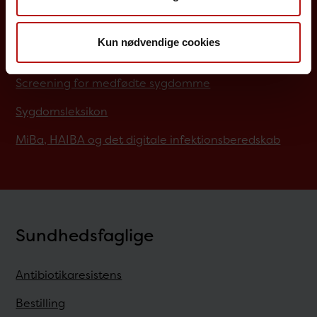
Job på SSI
Kun nødvendige cookies
Rejsevaccination
Screening for medfødte sygdomme
Sygdomsleksikon
MiBa, HAIBA og det digitale infektionsberedskab
Sundhedsfaglige
Antibiotikaresistens
Bestilling