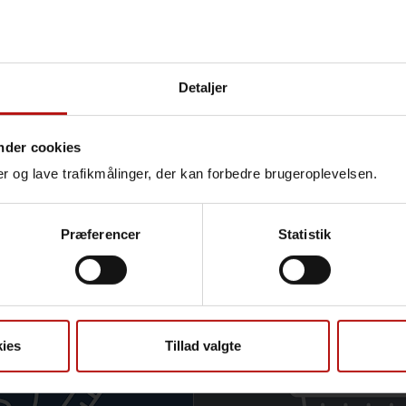
links to some of the most visited pages:
dhood vaccination programme
ucts and services
Detaljer
onal Reference Laboratories
eillance in Denmark
nder cookies
nger og lave trafikmålinger, der kan forbedre brugeroplevelsen.
Præferencer
Statistik
r
ies
Tillad valgte