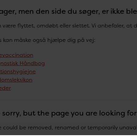
ager, men den side du søger, er ikke bl
 være flyttet, omdøbt eller slettet. Vi anbefaler, at
ks kan måske også hjælpe dig på vej:
evaccination
nostisk Håndbog
ktionshygiejne
omsleksikon
eder
 sorry, but the page you are looking fo
 could be removed, renamed or temporarily unavaila