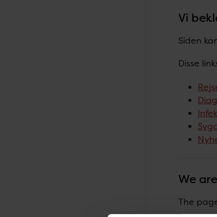
Vi bekl
Siden kan
Disse lin
Rejs
Diag
Infe
Sygd
Nyh
We are
The page