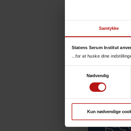
Here are 
Chil
Prod
Samtykke
Nati
Surv
Statens Serum Institut anve
...for at huske dine indstilli
Samtykkevalg
Nødvendig
Temae
Kun nødvendige cook