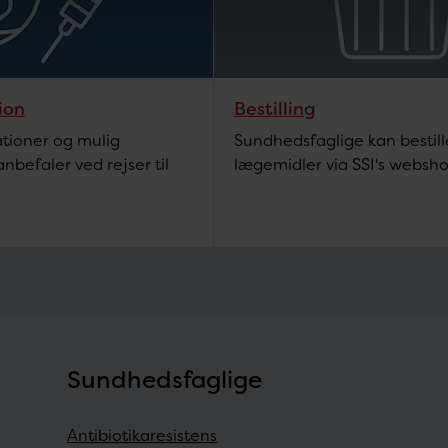
ion
Bestilling
ationer og mulig
Sundhedsfaglige kan besti
nbefaler ved rejser til
lægemidler via SSI's websho
Sundhedsfaglige
Antibiotikaresistens