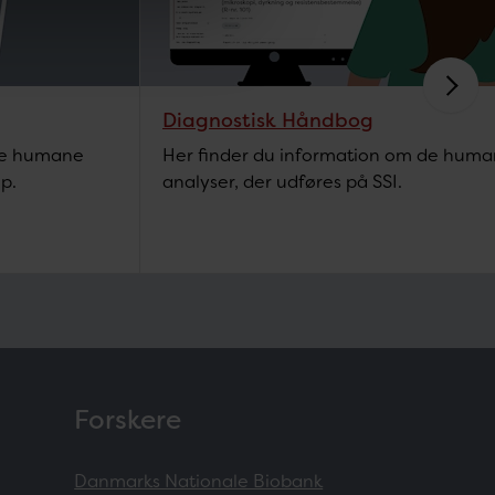
Diagnostisk Håndbog
lle humane
Her finder du information om de hum
p.
analyser, der udføres på SSI.
Forskere
Danmarks Nationale Biobank