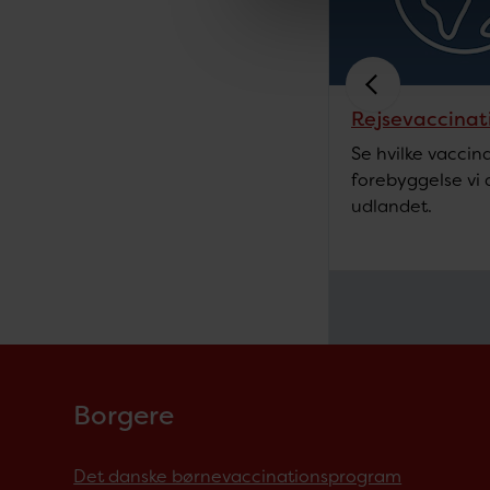
Rejsevaccinat
Se hvilke vaccin
forebyggelse vi a
udlandet.
Borgere
Det danske børnevaccinationsprogram