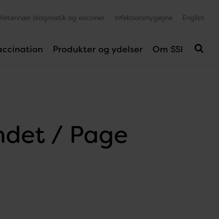
Veterinær diagnostik og vacciner
Infektionshygiejne
English
accination
Produkter og ydelser
Om SSI
undet / Page