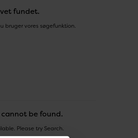
evet fundet.
 du bruger vores søgefunktion.
r cannot be found.
ble. Please try Search.