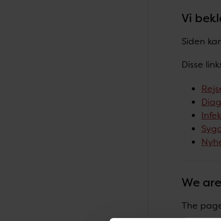
Vi bekl
Siden kan
Disse lin
Rejs
Diag
Infe
Sygd
Nyh
We are
The page