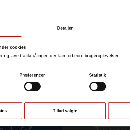
links to some of the most visited pages:
dhood vaccination programme
ucts and services
Detaljer
onal Reference Laboratories
eillance in Denmark
nder cookies
nger og lave trafikmålinger, der kan forbedre brugeroplevelsen.
Præferencer
Statistik
r
ies
Tillad valgte