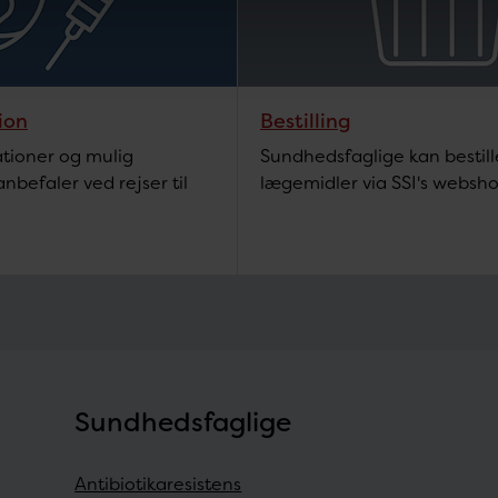
ion
Bestilling
ationer og mulig
Sundhedsfaglige kan besti
nbefaler ved rejser til
lægemidler via SSI's websho
Sundhedsfaglige
Antibiotikaresistens