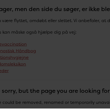
ager, men den side du søger, er ikke bl
 være flyttet, omdøbt eller slettet. Vi anbefaler, at
ks kan måske også hjælpe dig på vej:
evaccination
nostisk Håndbog
ktionshygiejne
omsleksikon
eder
 sorry, but the page you are looking fo
 could be removed, renamed or temporarily unavaila