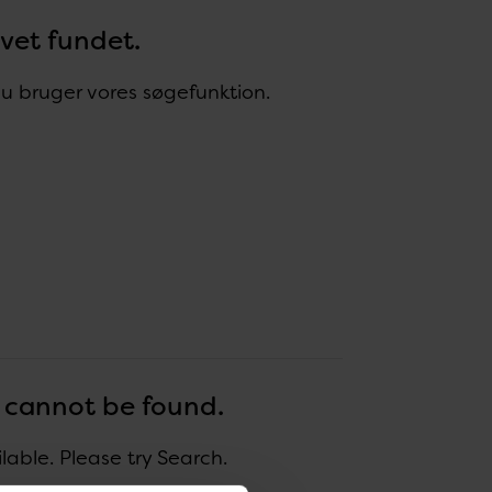
evet fundet.
 du bruger vores søgefunktion.
r cannot be found.
ble. Please try Search.