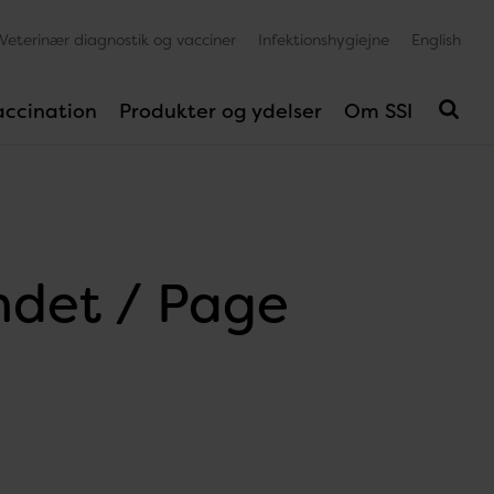
Veterinær diagnostik og vacciner
Infektionshygiejne
English
accination
Produkter og ydelser
Om SSI
undet / Page