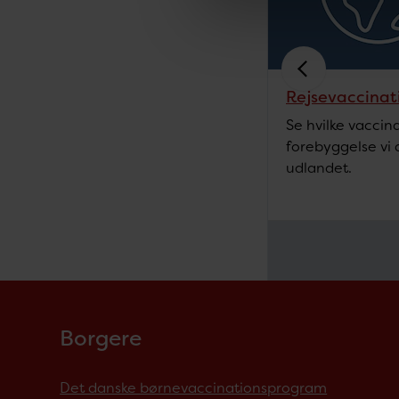
Rejsevaccinat
Se hvilke vaccin
forebyggelse vi a
udlandet.
Borgere
Det danske børnevaccinationsprogram