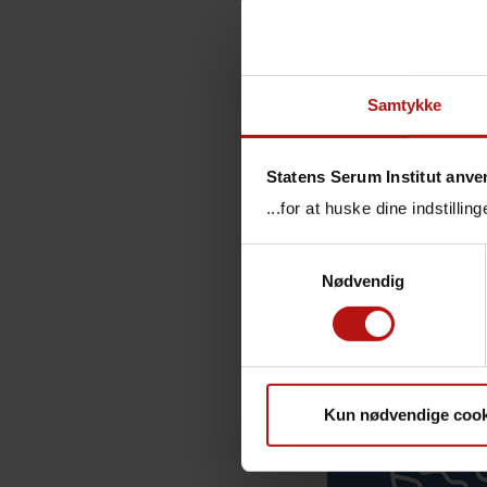
Here are 
Chil
Prod
Samtykke
Nati
Surv
Statens Serum Institut anve
...for at huske dine indstilli
Samtykkevalg
Nødvendig
Temae
Kun nødvendige cook