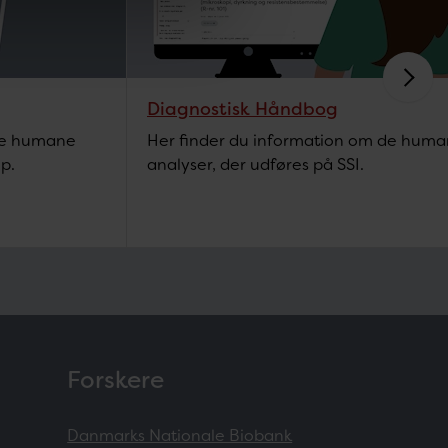
Diagnostisk Håndbog
lle humane
Her finder du information om de hum
p.
analyser, der udføres på SSI.
Forskere
Danmarks Nationale Biobank