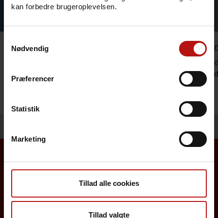
kan forbedre brugeroplevelsen.
Samtykkevalg
Rejsevaccination
Bestilli
Nødvendig
Se hvilke vaccinationer og mulig
Sundheds
forebyggelse vi anbefaler ved rejser til
lægemidl
Præferencer
udlandet.
Statistik
Marketing
Borgere
Tillad alle cookies
Det danske børnevaccinationsprogram
Tillad valgte
Influenzavaccination