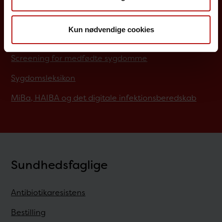
Job på SSI
Kun nødvendige cookies
Rejsevaccination
Screening for medfødte sygdomme
Sygdomsleksikon
MiBa, HAIBA og det digitale infektionsberedskab
Sundhedsfaglige
Antibiotikaresistens
Bestilling