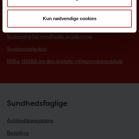
Job på SSI
Kun nødvendige cookies
Rejsevaccination
Screening for medfødte sygdomme
Sygdomsleksikon
MiBa, HAIBA og det digitale infektionsberedskab
Sundhedsfaglige
Antibiotikaresistens
Bestilling