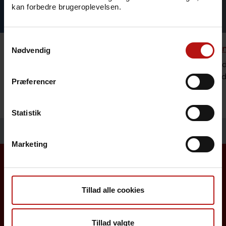
kan forbedre brugeroplevelsen.
Samtykkevalg
Rejsevaccination
Bestilli
Nødvendig
Se hvilke vaccinationer og mulig
Sundheds
forebyggelse vi anbefaler ved rejser til
lægemidl
Præferencer
udlandet.
Statistik
Marketing
Borgere
Tillad alle cookies
Det danske børnevaccinationsprogram
Tillad valgte
Influenzavaccination