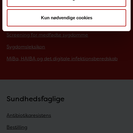
Job på SSI
Kun nødvendige cookies
Rejsevaccination
Screening for medfødte sygdomme
Sygdomsleksikon
MiBa, HAIBA og det digitale infektionsberedskab
Sundhedsfaglige
Antibiotikaresistens
Bestilling