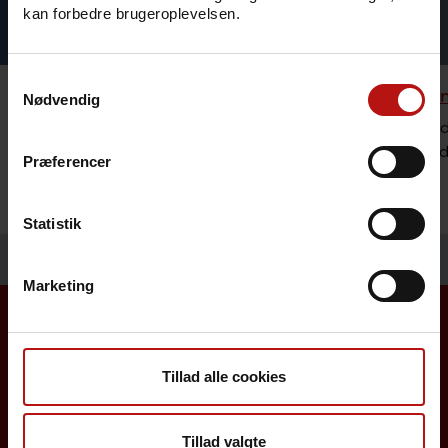
kan forbedre brugeroplevelsen.
Samtykkevalg
Rejsevaccination
Bestilli
Nødvendig
Se hvilke vaccinationer og mulig
Sundheds
forebyggelse vi anbefaler ved rejser til
lægemidl
Præferencer
udlandet.
Statistik
Marketing
Borgere
Tillad alle cookies
Det danske børnevaccinationsprogram
Tillad valgte
Influenzavaccination