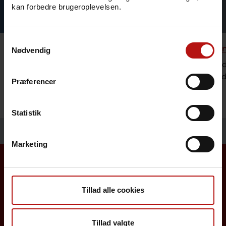
kan forbedre brugeroplevelsen.
Samtykkevalg
Rejsevaccination
Bestilli
Nødvendig
Se hvilke vaccinationer og mulig
Sundheds
forebyggelse vi anbefaler ved rejser til
lægemidl
Præferencer
udlandet.
Statistik
Marketing
Borgere
Tillad alle cookies
Det danske børnevaccinationsprogram
Tillad valgte
Influenzavaccination