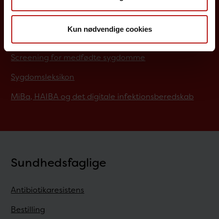
Job på SSI
Kun nødvendige cookies
Rejsevaccination
Screening for medfødte sygdomme
Sygdomsleksikon
MiBa, HAIBA og det digitale infektionsberedskab
Sundhedsfaglige
Antibiotikaresistens
Bestilling