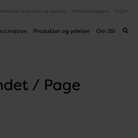
Veterinær diagnostik og vacciner
Infektionshygiejne
English
accination
Produkter og ydelser
Om SSI
undet / Page