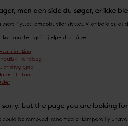
ager, men den side du søger, er ikke bl
 være flyttet, omdøbt eller slettet. Vi anbefaler, at
ks kan måske også hjælpe dig på vej:
evaccination
nostisk Håndbog
ktionshygiejne
omsleksikon
eder
 sorry, but the page you are looking fo
 could be removed, renamed or temporarily unavaila