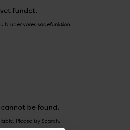
evet fundet.
 du bruger vores søgefunktion.
r cannot be found.
ble. Please try Search.