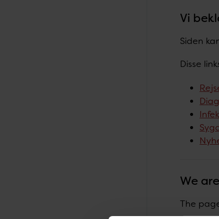
Vi bekl
Siden kan
Disse lin
Rejs
Diag
Infe
Sygd
Nyh
We are
The page