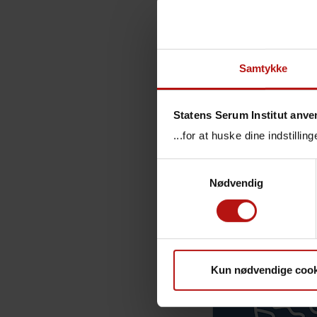
Here are 
Chil
Prod
Samtykke
Nati
Surv
Statens Serum Institut anve
...for at huske dine indstilli
Samtykkevalg
Nødvendig
Temae
Kun nødvendige cook