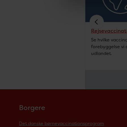
Rejsevaccinat
Se hvilke vaccin
forebyggelse vi a
udlandet.
Borgere
Det danske børnevaccinationsprogram