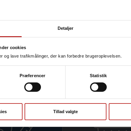
links to some of the most visited pages:
dhood vaccination programme
ucts and services
Detaljer
onal Reference Laboratories
eillance in Denmark
nder cookies
nger og lave trafikmålinger, der kan forbedre brugeroplevelsen.
Præferencer
Statistik
r
ies
Tillad valgte