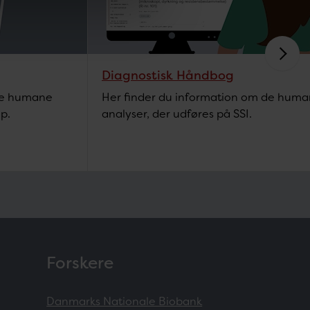
Diagnostisk Håndbog
lle humane
Her finder du information om de hum
p.
analyser, der udføres på SSI.
Forskere
Danmarks Nationale Biobank