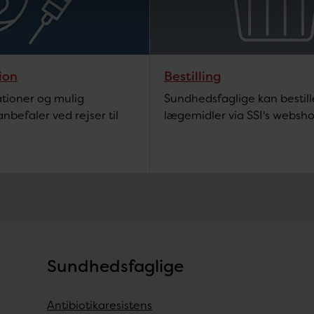
ion
Bestilling
ationer og mulig
Sundhedsfaglige kan besti
nbefaler ved rejser til
lægemidler via SSI's websho
Sundhedsfaglige
Antibiotikaresistens