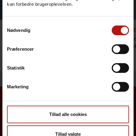
kan forbedre brugeroplevelsen.
Samtykkevalg
Rejsevaccination
Bestilli
Nødvendig
Se hvilke vaccinationer og mulig
Sundheds
forebyggelse vi anbefaler ved rejser til
lægemidl
Præferencer
udlandet.
Statistik
Marketing
Borgere
Tillad alle cookies
Det danske børnevaccinationsprogram
Tillad valgte
Influenzavaccination