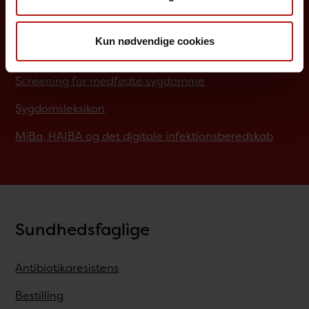
Job på SSI
Kun nødvendige cookies
Rejsevaccination
Screening for medfødte sygdomme
Sygdomsleksikon
MiBa, HAIBA og det digitale infektionsberedskab
Sundhedsfaglige
Antibiotikaresistens
Bestilling